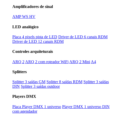
Amplificadores de sinal
AMP WS HV
LED analógico
Placa 4 pixels pista de LED
Driver de LED 6 canais RDM
Driver de LED 12 canais RDM
Controles arquiteturais
ARQ 2
ARQ 2 com roteador WiFi
ARQ 2 Mini
A4
Splitters
Splitter 3 saídas GM
Splitter 8 saídas RDM
Splitter 3 saídas
DIN
Splitter 3 saídas outdoor
Players DMX
Placa Player DMX 1 universo
Player DMX 1 universo DIN
com agendador