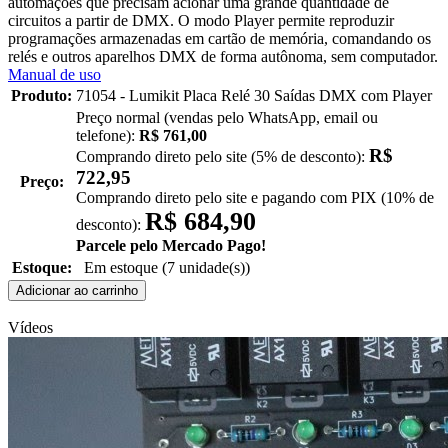
automações que precisam acionar uma grande quantidade de
circuitos a partir de DMX. O modo Player permite reproduzir
programações armazenadas em cartão de memória, comandando os
relés e outros aparelhos DMX de forma autônoma, sem computador.
Manual de uso
Produto:
71054 - Lumikit Placa Relé 30 Saídas DMX com Player
Preço normal (vendas pelo WhatsApp, email ou
telefone):
R$ 761,00
R$
Comprando direto pelo site (5% de desconto):
722,95
Preço:
Comprando direto pelo site e pagando com PIX (10% de
R$ 684,90
desconto):
Parcele pelo Mercado Pago!
Estoque:
Em estoque (7 unidade(s))
Adicionar ao carrinho
Vídeos