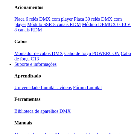
Acionamentos
Placa 6 relés DMX com player
Placa 30 relés DMX com
player
Módulo SSR 8 canais RDM
Módulo DEMUX 0-10 V
8 canais RDM
Cabos
Montador de cabos DMX
Cabo de força POWERCON
Cabo
de força C13
Suporte e informações
Aprendizado
Universidade Lumikit - vídeos
Fórum Lumikit
Ferramentas
Biblioteca de aparelhos DMX
Manuais