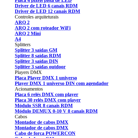
Placa 4 pixels pista de LED
Driver de LED 6 canais RDM
Driver de LED 12 canais RDM
Controles arquiteturais
ARQ 2
ARQ 2 com roteador WiFi
ARQ 2 Mini
A4
Splitters
Splitter 3 saídas GM
Splitter 8 saídas RDM
Splitter 3 saídas DIN
Splitter 3 saídas outdoor
Players DMX
Placa Player DMX 1 universo
Player DMX 1 universo DIN com agendador
Acionamentos
Placa 6 relés DMX com player
Placa 30 relés DMX com player
Módulo SSR 8 canais RDM
Módulo DEMUX 0-10 V 8 canais RDM
Cabos
Montador de cabos DMX
Montador de cabos DMX
Cabo de força POWERCON