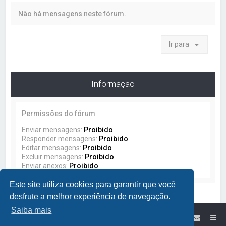
a
Não há mensagens neste fórum.
r
Ir para
Informação
Permissões do fórum
Enviar mensagens:
Proibido
Responder mensagens:
Proibido
Editar mensagens:
Proibido
Excluir mensagens:
Proibido
Enviar anexos:
Proibido
Este site utiliza cookies para garantir que você
desfrute a melhor experiência de navegação.
Saiba mais
Site da Lumikit
Índice do Fórum Lumikit