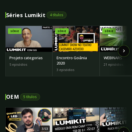
Séries Lumikit
4 títulos
SÉRIE
SÉRIE
SÉRIE
Projeto categorias
Encontro Goiânia
WEBINARS
2020
5 episódios
21 episódios
3 episódios
OEM
5 títulos
3:53
22:07