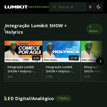
UNIVERSIDADE
Integração Lumikit SHOW +
4
títulos
Holyrics
4:26
27:26
Integração Lumikit
Integração Lumikit
Integração Lumi
SHOW + Holyrics -
SHOW + Holyrics -
SHOW + Holyrics
Introdução
Aula 2
Aula 3
4:26
27:26
15:57
LED Digital/Analógico
7 títulos