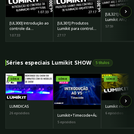
1:07:33
27:17
[UL321] Control
Lumikit ARQ 2
[UL300] Introdução ao
[UL301] Produtos
#Lumikit
57:59
controle da
Lumikit para controle
iluminação
de iluminação
1:07:33
27:17
arquitetural #lumikit
arquitetural
Séries especiais Lumikit SHOW
5 títulos
SÉRIE
SÉRIE
SÉRIE
LUMIDICAS
Lumikit no teat
26 episódios
6 episódios
Lumikit+Timecode+Áudio+Vídeo
5 episódios