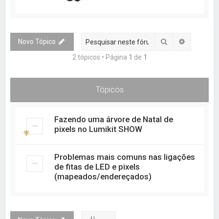
Pesquisar
Pesquisa 
Novo Tópico
2 tópicos • Página
1
de
1
Tópicos
Fazendo uma árvore de Natal de
pixels no Lumikit SHOW
Problemas mais comuns nas ligações
de fitas de LED e pixels
(mapeados/endereçados)