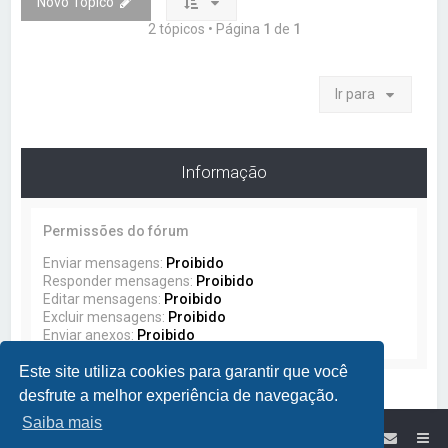
Novo Tópico
2 tópicos • Página
1
de
1
Ir para
Informação
Permissões do fórum
Enviar mensagens:
Proibido
Responder mensagens:
Proibido
Editar mensagens:
Proibido
Excluir mensagens:
Proibido
Enviar anexos:
Proibido
Este site utiliza cookies para garantir que você
desfrute a melhor experiência de navegação.
Saiba mais
Site da Lumikit
Índice do Fórum Lumikit