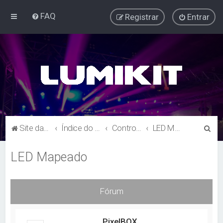
FAQ
Registrar
Entrar
P
Site da Lumikit
Índice do Fórum Lumikit
Controladores e Placas
LED Mapeado
e
LED Mapeado
s
q
u
Fórum
i
s
PixelBOX