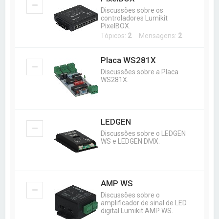
a
Discussões sobre os
r
controladores Lumikit
PixelBOX.
Tópicos:
2
Mensagens:
2
Placa WS281X
Discussões sobre a Placa
WS281X.
LEDGEN
Discussões sobre o LEDGEN
WS e LEDGEN DMX.
AMP WS
Discussões sobre o
amplificador de sinal de LED
digital Lumikit AMP WS.