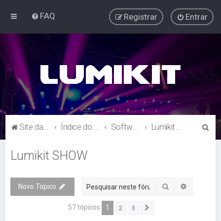
FAQ
Registrar
Entrar
P
Site da Lumikit
Índice do Fórum Lumikit
Softwares
Lumikit SHOW
e
Lumikit SHOW
s
q
u
Pesquisar
Pesquisa 
Novo Tópico
i
57 tópicos
1
2
3
s
Próximo