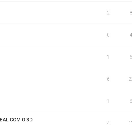
2
0
1
6
2
1
REAL COM O 3D
4
1