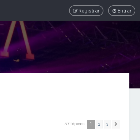
Registrar
Entrar
57 tópicos
1
2
3
Próximo