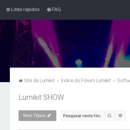
Links rápidos
FAQ
Site da Lumikit
Índice do Fórum Lumikit
Softw
Lumikit SHOW
Pesquisa
Pes
Novo Tópico