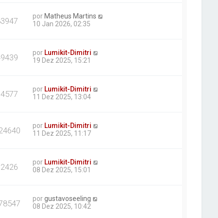
por
Matheus Martins
83947
10 Jan 2026, 02:35
por
Lumikit-Dimitri
49439
19 Dez 2025, 15:21
por
Lumikit-Dimitri
64577
11 Dez 2025, 13:04
por
Lumikit-Dimitri
24640
11 Dez 2025, 11:17
por
Lumikit-Dimitri
62426
08 Dez 2025, 15:01
por
gustavoseeling
78547
08 Dez 2025, 10:42