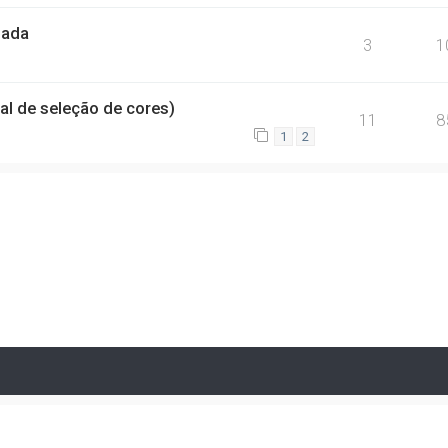
zada
3
1
l de seleção de cores)
11
8
1
2