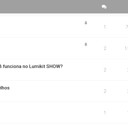
1
2
1
 funciona no Lumikit SHOW?
2
elhos
2
1