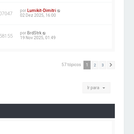
por
Lumikit-Dimitri
07047
02 Dez 2025, 16:00
por
BrdStrk
58155
19 Nov 2025, 01:49
57 tópicos
1
2
3
Próximo
Ir para