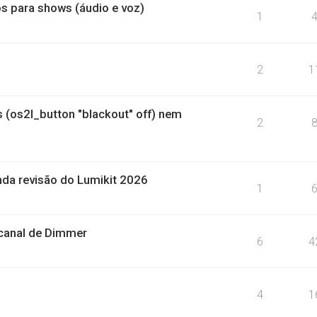
s para shows (áudio e voz)
1
2
1
(os2l_button "blackout" off) nem
2
nda revisão do Lumikit 2026
1
canal de Dimmer
6
4
4
1