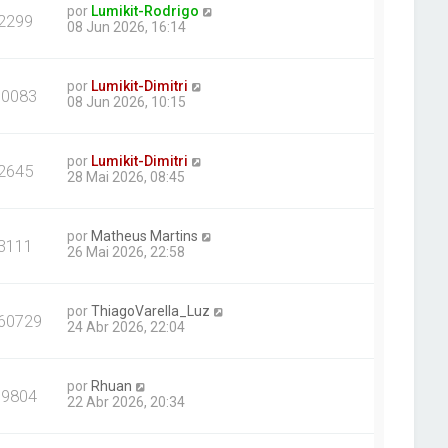
por
Lumikit-Rodrigo
2299
08 Jun 2026, 16:14
por
Lumikit-Dimitri
10083
08 Jun 2026, 10:15
por
Lumikit-Dimitri
2645
28 Mai 2026, 08:45
por
Matheus Martins
3111
26 Mai 2026, 22:58
por
ThiagoVarella_Luz
60729
24 Abr 2026, 22:04
por
Rhuan
19804
22 Abr 2026, 20:34