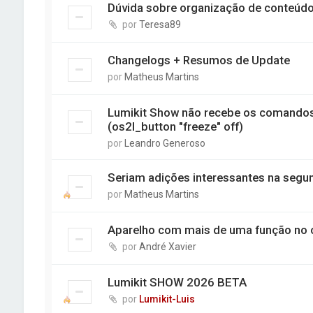
Dúvida sobre organização de conteúdo
por
Teresa89
Changelogs + Resumos de Update
por
Matheus Martins
Lumikit Show não recebe os comandos 
(os2l_button "freeze" off)
por
Leandro Generoso
Seriam adições interessantes na segu
por
Matheus Martins
Aparelho com mais de uma função no 
por
André Xavier
Lumikit SHOW 2026 BETA
por
Lumikit-Luis