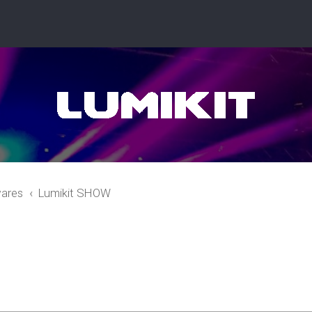
ares
Lumikit SHOW
r
quisa avançada