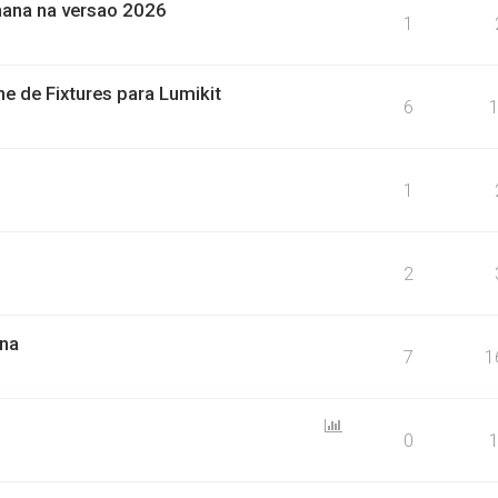
nana na versao 2026
1
ne de Fixtures para Lumikit
6
1
2
ena
7
1
0