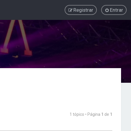
Registrar
Entrar
1 tópico • Página
1
de
1