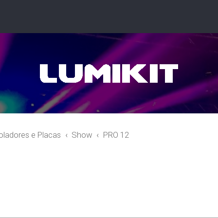
oladores e Placas
Show
PRO 12
r
quisa avançada