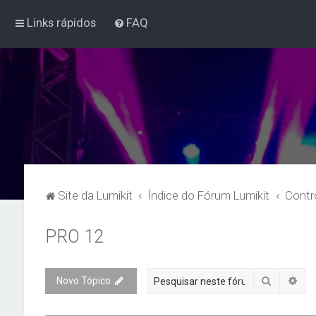
Links rápidos
FAQ
Site da Lumikit
Índice do Fórum Lumikit
Contr
PRO 12
Pesquisa
Pes
Novo Tópico