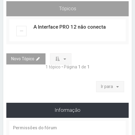
a
Tópicos
r
A Interface PRO 12 não conecta
Novo Tópico
1 tópico • Página
1
de
1
Ir para
Informação
Permissões do fórum