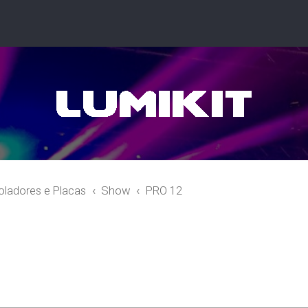
oladores e Placas
Show
PRO 12
r
quisa avançada