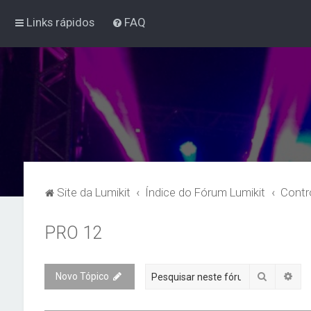
Links rápidos
FAQ
Site da Lumikit
Índice do Fórum Lumikit
Contr
PRO 12
Pesquisa
Pes
Novo Tópico