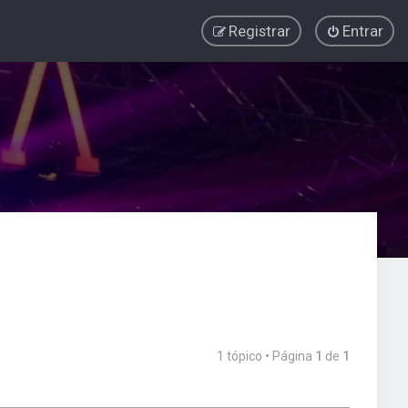
Registrar
Entrar
1 tópico • Página
1
de
1