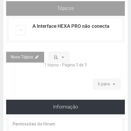
a
Tópicos
r
A Interface HEXA PRO não conecta
Novo Tópico
1 tópico • Página
1
de
1
Ir para
Informação
Permissões do fórum