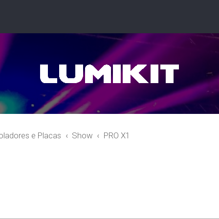
oladores e Placas
Show
PRO X1
r
quisa avançada