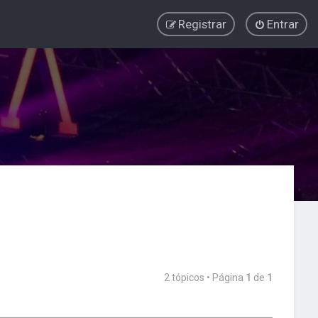
Registrar
Entrar
2 tópicos • Página
1
de
1