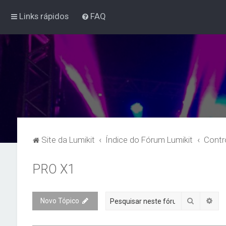
Links rápidos
FAQ
Site da Lumikit
Índice do Fórum Lumikit
Contr
PRO X1
Pesquisa
Pes
Novo Tópico