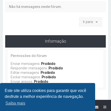
a
Não há mensagens neste fórum.
r
Ir para
Informação
Permissões do fórum
Enviar mensagens:
Proibido
Responder mensagens:
Proibido
Editar mensagens:
Proibido
Excluir mensagens:
Proibido
Enviar anexos:
Proibido
Este site utiliza cookies para garantir que você
desfrute a melhor experiência de navegação.
Saiba mais
Site da Lumikit
Índice do Fórum Lumikit