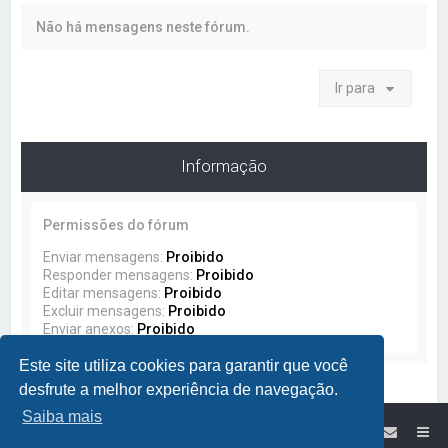
a
Não há mensagens neste fórum.
r
Ir para
Informação
Permissões do fórum
Enviar mensagens:
Proibido
Responder mensagens:
Proibido
Editar mensagens:
Proibido
Excluir mensagens:
Proibido
Enviar anexos:
Proibido
Este site utiliza cookies para garantir que você
desfrute a melhor experiência de navegação.
Saiba mais
Site da Lumikit
Índice do Fórum Lumikit