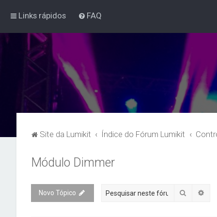
Links rápidos
FAQ
Site da Lumikit
Índice do Fórum Lumikit
Contr
Módulo Dimmer
Pesquisa
Pes
Novo Tópico