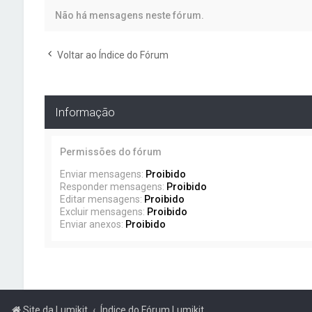
Não há mensagens neste fórum.
Voltar ao Índice do Fórum
Informação
Permissões do fórum
Enviar mensagens:
Proibido
Responder mensagens:
Proibido
Editar mensagens:
Proibido
Excluir mensagens:
Proibido
Enviar anexos:
Proibido
Site da Lumikit
Índice do Fórum Lumikit