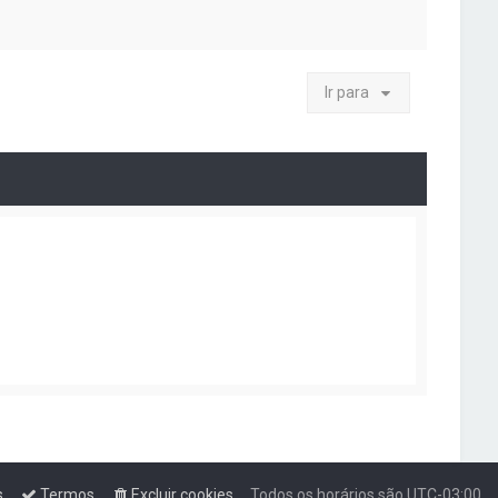
Ir para
s
Termos
Excluir cookies
Todos os horários são
UTC-03:00