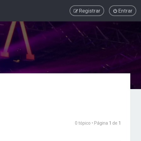
Registrar
Entrar
0 tópico • Página
1
de
1