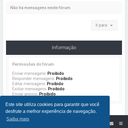
a
Não há mensagens neste fórum.
r
Ir para
Informação
Permissões do fórum
Enviar mensagens:
Proibido
Responder mensagens:
Proibido
Editar mensagens:
Proibido
Excluir mensagens:
Proibido
Enviar anexos:
Proibido
Este site utiliza cookies para garantir que você
desfrute a melhor experiência de navegação.
Saiba mais
Site da Lumikit
Índice do Fórum Lumikit