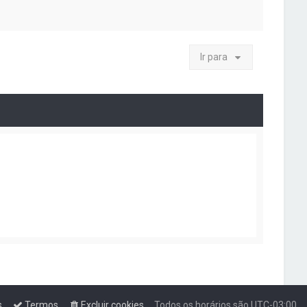
Ir para
s
Termos
Excluir cookies
Todos os horários são
UTC-03:00