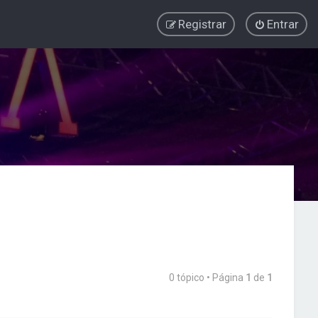
Registrar
Entrar
0 tópico • Página
1
de
1