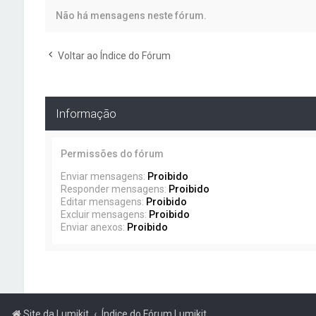
Não há mensagens neste fórum.
Voltar ao Índice do Fórum
Informação
Permissões do fórum
Enviar mensagens:
Proibido
Responder mensagens:
Proibido
Editar mensagens:
Proibido
Excluir mensagens:
Proibido
Enviar anexos:
Proibido
Site da Lumikit
Índice do Fórum Lumikit