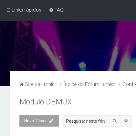
Links rápidos
FAQ
Site da Lumikit
Índice do Fórum Lumikit
Contr
Módulo DEMUX
Pesquisa
Pes
Novo Tópico