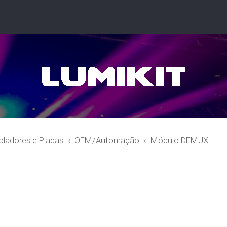
oladores e Placas
OEM/Automação
Módulo DEMUX
r
quisa avançada