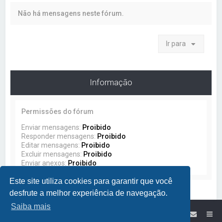
a
Não há mensagens neste fórum.
r
Ir para
Informação
Permissões do fórum
Enviar mensagens:
Proibido
Responder mensagens:
Proibido
Editar mensagens:
Proibido
Excluir mensagens:
Proibido
Enviar anexos:
Proibido
Este site utiliza cookies para garantir que você
desfrute a melhor experiência de navegação.
Saiba mais
Site da Lumikit
Índice do Fórum Lumikit