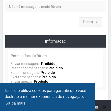
a
Não há mensagens neste fórum.
r
Ir para
Informação
Permissões do fórum
Enviar mensagens:
Proibido
Responder mensagens:
Proibido
Editar mensagens:
Proibido
Excluir mensagens:
Proibido
Enviar anexos:
Proibido
Este site utiliza cookies para garantir que você
desfrute a melhor experiência de navegação.
Saiba mais
Site da Lumikit
Índice do Fórum Lumikit