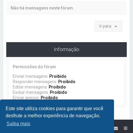
a
Não há mensagens neste fórum.
r
Ir para
Informação
Permissões do fórum
Enviar mensagens:
Proibido
Responder mensagens:
Proibido
Editar mensagens:
Proibido
Excluir mensagens:
Proibido
Enviar anexos:
Proibido
Este site utiliza cookies para garantir que você
desfrute a melhor experiência de navegação.
Saiba mais
Site da Lumikit
Índice do Fórum Lumikit