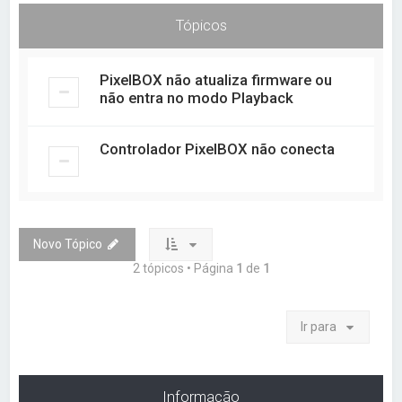
a
Tópicos
r
PixelBOX não atualiza firmware ou
não entra no modo Playback
Controlador PixelBOX não conecta
Novo Tópico
2 tópicos • Página
1
de
1
Ir para
Informação