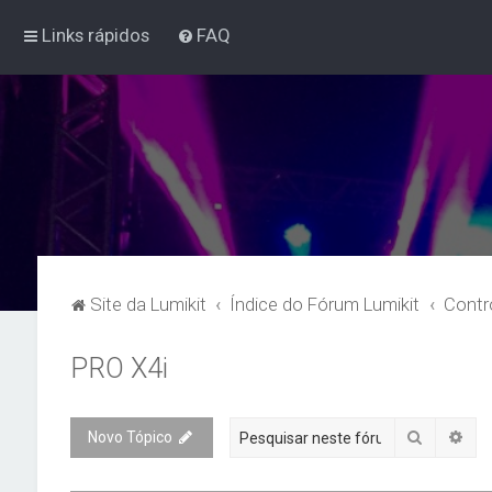
Links rápidos
FAQ
Site da Lumikit
Índice do Fórum Lumikit
Contr
PRO X4i
Pesquisa
Pes
Novo Tópico