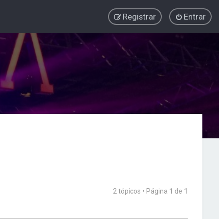
Registrar
Entrar
2 tópicos • Página
1
de
1