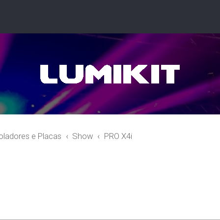
oladores e Placas
Show
PRO X4i
r
quisa avançada