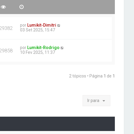
por
Lumikit-Dimitri
29382
03 Set 2025, 15:47
por
Lumikit-Rodrigo
29858
10 Fev 2025, 11:37
2 tópicos • Página
1
de
1
Ir para