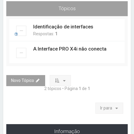
a
Tópicos
r
Identificação de interfaces
Respostas:
1
A Interface PRO X4i não conecta
Novo Tópico
2 tópicos • Página
1
de
1
Ir para
Informação