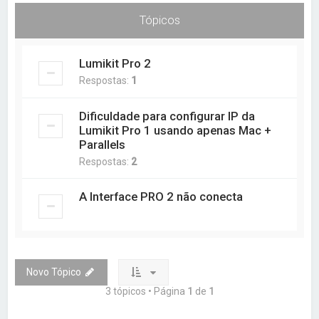
a
Tópicos
r
Lumikit Pro 2
Respostas:
1
Dificuldade para configurar IP da
Lumikit Pro 1 usando apenas Mac +
Parallels
Respostas:
2
A Interface PRO 2 não conecta
Novo Tópico
3 tópicos • Página
1
de
1