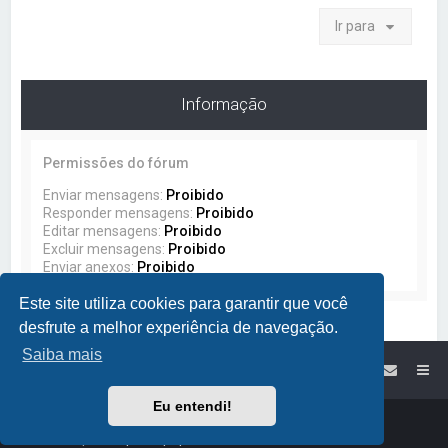
Ir para
Informação
Permissões do fórum
Enviar mensagens:
Proibido
Responder mensagens:
Proibido
Editar mensagens:
Proibido
Excluir mensagens:
Proibido
Enviar anexos:
Proibido
Este site utiliza cookies para garantir que você
desfrute a melhor experiência de navegação.
Saiba mais
Site da Lumikit
Índice do Fórum Lumikit
Eu entendi!
Powered by
phpBB
™
Traduzido por:
Suporte phpBB