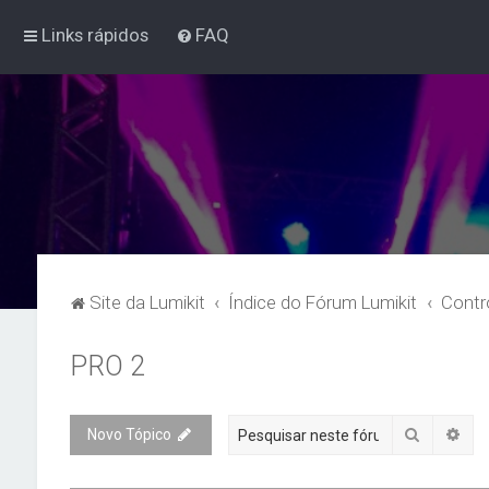
Links rápidos
FAQ
Site da Lumikit
Índice do Fórum Lumikit
Contr
PRO 2
Pesquisa
Pes
Novo Tópico