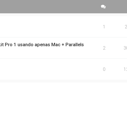
1
kit Pro 1 usando apenas Mac + Parallels
2
3
0
1