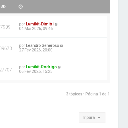
por
Lumikit-Dimitri
27909
04 Mai 2026, 09:46
por
Leandro Generoso
09673
27 Fev 2026, 20:00
por
Lumikit-Rodrigo
27707
06 Fev 2025, 15:25
3 tópicos • Página
1
de
1
Ir para