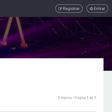
Registrar
Entrar
3 tópicos • Página
1
de
1