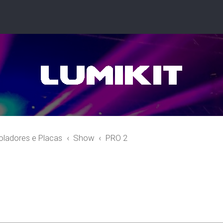
oladores e Placas
Show
PRO 2
r
quisa avançada