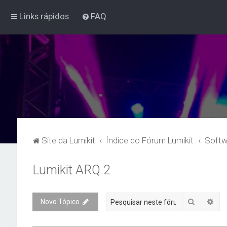
Links rápidos
FAQ
Site da Lumikit
Índice do Fórum Lumikit
Softw
Lumikit ARQ 2
Pesquisa
Pes
Novo Tópico