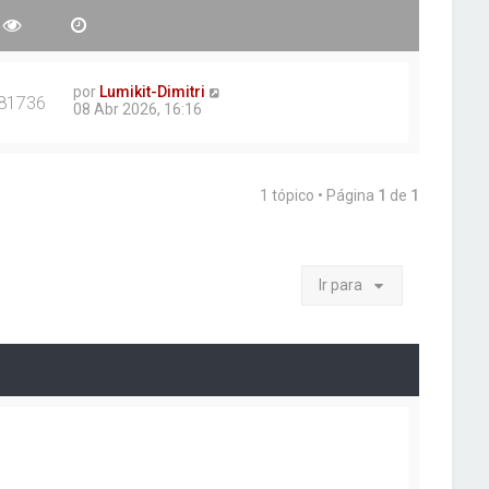
por
Lumikit-Dimitri
81736
08 Abr 2026, 16:16
1 tópico • Página
1
de
1
Ir para