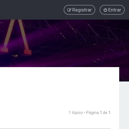
Registrar
Entrar
1 tópico • Página
1
de
1