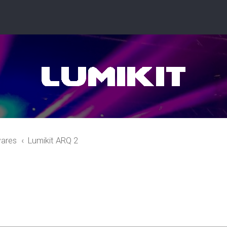
ares
Lumikit ARQ 2
r
quisa avançada