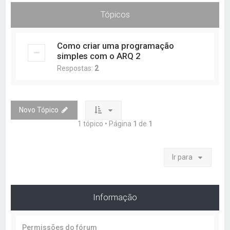
a
Tópicos
r
Como criar uma programação
simples com o ARQ 2
Respostas:
2
Novo Tópico
1 tópico • Página
1
de
1
Ir para
Informação
Permissões do fórum