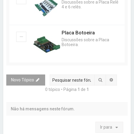
Discussões sobre a Placa Relê
4 e 6 relês.
Placa Botoeira
Discussões sobre a Placa
Botoeira.
Pesquisar
Pesquisa 
Novo Tópico
0 tópico • Página
1
de
1
Não há mensagens neste fórum.
Ir para