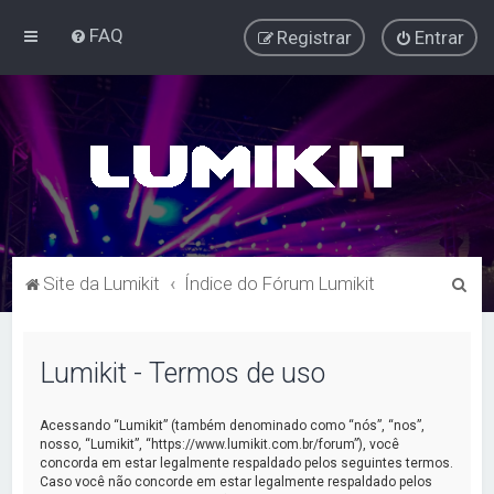
FAQ
Registrar
Entrar
P
Site da Lumikit
Índice do Fórum Lumikit
e
s
Lumikit - Termos de uso
q
u
Acessando “Lumikit” (também denominado como “nós”, “nos”,
i
nosso, “Lumikit”, “https://www.lumikit.com.br/forum”), você
concorda em estar legalmente respaldado pelos seguintes termos.
s
Caso você não concorde em estar legalmente respaldado pelos