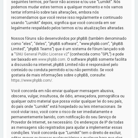
a
seguintes termos, por favor não acesse e/ou use “Lumikit”. Nós
podemos mudar estes termos a qualquer momento e nós vamos
r
tentar informá-lo sobre tais alterações, embora nós
recomendamos que você revise isso regularmente e continuado
usando “Lumikit” depois, significa que você concorda em ser
legalmente respaldado pelos termos e/ou atualizações alteradas.
Nossos fóruns são desenvolvidos por phpBB (também denominado
como “eles”, “deles”, “phpBB software”, “www.phpbb.com”, “phpBB
Limited”, “phpBB Teams”) que é um sistema de fórum lançado sob
a “
GNU General Public License v2
” (conhecida como “GPL”) e pode
ser baixado em
www.phpbb.com
. O software phpBB somente facilita
a discussão na internet; phpBB Limited não é responsável pelo
conteúdo ou conduta permitido e/ou não permitido. Se você
gostaria de mais informações sobre o phpBB, consulte:
https://www.phpbb.com/
.
Você concorda em não enviar qualquer mensagem abusiva,
obscena, vulgar, insultuosa, de ódio, ameaçadora, pornográfica ou
qualquer outro material que possa violar qualquer lei do seu país,
do país onde “Lumikit” está hospedado ou leis internacionais. Se
você violar isso, você corre o risco de ser imediatamente e
permanentemente banido, com notificação do seu Serviço de
Provedor de Internet, se necessário. Os endereços de IP de todas
as mensagens são registrados para ajudar a implementar essas
condições. Você concorda que “Lumikit” tem o direito de excluir,
editar, mover ou trancar qualquer tópico a qualquer hora que eles