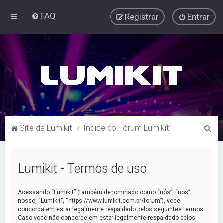
FAQ
Registrar
Entrar
P
Site da Lumikit
Índice do Fórum Lumikit
e
s
Lumikit - Termos de uso
q
u
Acessando “Lumikit” (também denominado como “nós”, “nos”,
i
nosso, “Lumikit”, “https://www.lumikit.com.br/forum”), você
concorda em estar legalmente respaldado pelos seguintes termos.
s
Caso você não concorde em estar legalmente respaldado pelos