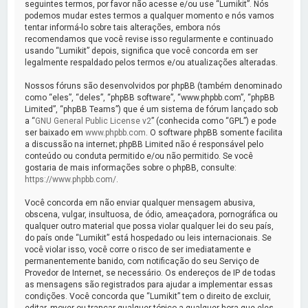
a
seguintes termos, por favor não acesse e/ou use “Lumikit”. Nós
podemos mudar estes termos a qualquer momento e nós vamos
r
tentar informá-lo sobre tais alterações, embora nós
recomendamos que você revise isso regularmente e continuado
usando “Lumikit” depois, significa que você concorda em ser
legalmente respaldado pelos termos e/ou atualizações alteradas.
Nossos fóruns são desenvolvidos por phpBB (também denominado
como “eles”, “deles”, “phpBB software”, “www.phpbb.com”, “phpBB
Limited”, “phpBB Teams”) que é um sistema de fórum lançado sob
a “
GNU General Public License v2
” (conhecida como “GPL”) e pode
ser baixado em
www.phpbb.com
. O software phpBB somente facilita
a discussão na internet; phpBB Limited não é responsável pelo
conteúdo ou conduta permitido e/ou não permitido. Se você
gostaria de mais informações sobre o phpBB, consulte:
https://www.phpbb.com/
.
Você concorda em não enviar qualquer mensagem abusiva,
obscena, vulgar, insultuosa, de ódio, ameaçadora, pornográfica ou
qualquer outro material que possa violar qualquer lei do seu país,
do país onde “Lumikit” está hospedado ou leis internacionais. Se
você violar isso, você corre o risco de ser imediatamente e
permanentemente banido, com notificação do seu Serviço de
Provedor de Internet, se necessário. Os endereços de IP de todas
as mensagens são registrados para ajudar a implementar essas
condições. Você concorda que “Lumikit” tem o direito de excluir,
editar, mover ou trancar qualquer tópico a qualquer hora que eles