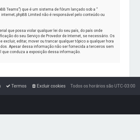
pBB Teams”) que é um sistema de fórum lançado sob a “
 internet; phpBB Limited não é responsável pelo conteúdo ou
al que possa violar qualquer lei do seu país, do país onde
ficação do seu Serviço de Provedor de Internet, se necessário. Os
xcluir, editar, mover ou trancar qualquer tópico a qualquer hora
dos. Apesar dessa informação não ser fornecida a terceiros sem
gal que conduza a exposição dessa informação.
s
Termos
Excluir cookies
Todos os horários são
UTC-03:00