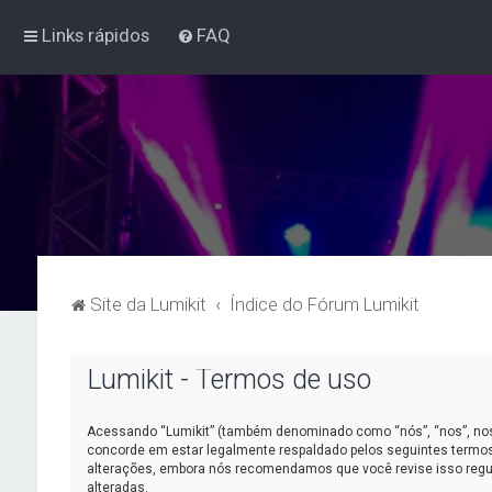
Links rápidos
FAQ
Site da Lumikit
Índice do Fórum Lumikit
Lumikit - Termos de uso
Acessando “Lumikit” (também denominado como “nós”, “nos”, nosso
concorde em estar legalmente respaldado pelos seguintes termos
alterações, embora nós recomendamos que você revise isso regul
alteradas.