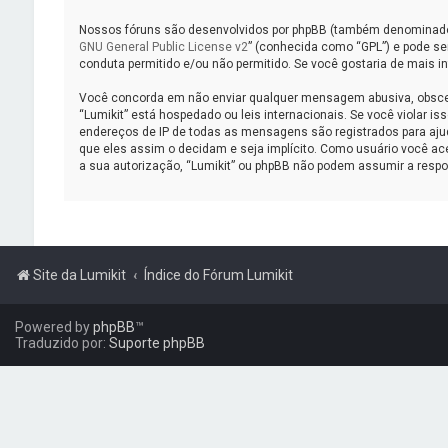
Nossos fóruns são desenvolvidos por phpBB (também denominado c
GNU General Public License v2
” (conhecida como “GPL”) e pode s
conduta permitido e/ou não permitido. Se você gostaria de mais 
Você concorda em não enviar qualquer mensagem abusiva, obscena, 
“Lumikit” está hospedado ou leis internacionais. Se você violar i
endereços de IP de todas as mensagens são registrados para ajuda
que eles assim o decidam e seja implícito. Como usuário você a
a sua autorização, “Lumikit” ou phpBB não podem assumir a respon
Site da Lumikit
Índice do Fórum Lumikit
Powered by
phpBB
™
Traduzido por:
Suporte phpBB