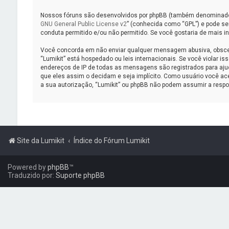
Nossos fóruns são desenvolvidos por phpBB (também denominado c
GNU General Public License v2
” (conhecida como “GPL”) e pode s
conduta permitido e/ou não permitido. Se você gostaria de mais 
Você concorda em não enviar qualquer mensagem abusiva, obscena, 
“Lumikit” está hospedado ou leis internacionais. Se você violar i
endereços de IP de todas as mensagens são registrados para ajuda
que eles assim o decidam e seja implícito. Como usuário você a
a sua autorização, “Lumikit” ou phpBB não podem assumir a respon
Site da Lumikit
Índice do Fórum Lumikit
Powered by
phpBB
™
Traduzido por:
Suporte phpBB