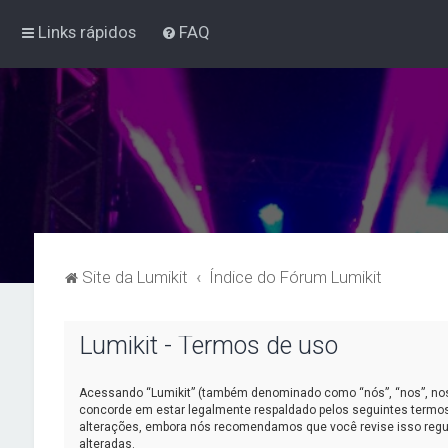
Links rápidos
FAQ
Site da Lumikit
Índice do Fórum Lumikit
Lumikit - Termos de uso
Acessando “Lumikit” (também denominado como “nós”, “nos”, nosso
concorde em estar legalmente respaldado pelos seguintes termos
alterações, embora nós recomendamos que você revise isso regul
alteradas.