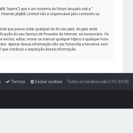
pBB Teams”) que é um sistema de fórum lançado sob a “
 internet; phpBB Limited não é responsável pelo conteúdo ou
al que possa violar qualquer lei do seu país, do país onde
ficação do seu Serviço de Provedor de Internet, se necessário. Os
xcluir, editar, mover ou trancar qualquer tópico a qualquer hora
dos. Apesar dessa informação não ser fornecida a terceiros sem
gal que conduza a exposição dessa informação.
s
Termos
Excluir cookies
Todos os horários são
UTC-03:00