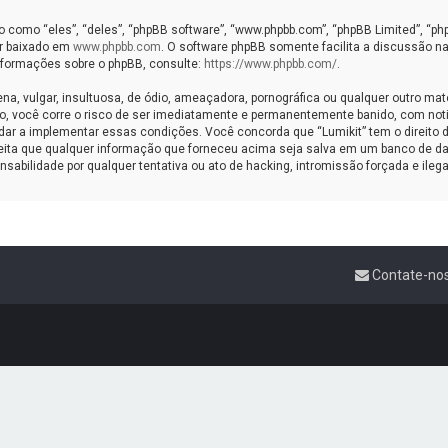
omo “eles”, “deles”, “phpBB software”, “www.phpbb.com”, “phpBB Limited”, “ph
er baixado em
www.phpbb.com
. O software phpBB somente facilita a discussão na
informações sobre o phpBB, consulte:
https://www.phpbb.com/
.
vulgar, insultuosa, de ódio, ameaçadora, pornográfica ou qualquer outro materi
sso, você corre o risco de ser imediatamente e permanentemente banido, com noti
r a implementar essas condições. Você concorda que “Lumikit” tem o direito de e
ceita que qualquer informação que forneceu acima seja salva em um banco de da
sabilidade por qualquer tentativa ou ato de hacking, intromissão forçada e ile
Contate-no