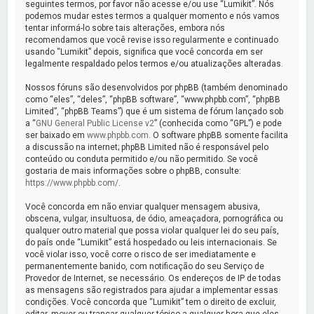
a
seguintes termos, por favor não acesse e/ou use “Lumikit”. Nós
podemos mudar estes termos a qualquer momento e nós vamos
r
tentar informá-lo sobre tais alterações, embora nós
recomendamos que você revise isso regularmente e continuado
usando “Lumikit” depois, significa que você concorda em ser
legalmente respaldado pelos termos e/ou atualizações alteradas.
Nossos fóruns são desenvolvidos por phpBB (também denominado
como “eles”, “deles”, “phpBB software”, “www.phpbb.com”, “phpBB
Limited”, “phpBB Teams”) que é um sistema de fórum lançado sob
a “
GNU General Public License v2
” (conhecida como “GPL”) e pode
ser baixado em
www.phpbb.com
. O software phpBB somente facilita
a discussão na internet; phpBB Limited não é responsável pelo
conteúdo ou conduta permitido e/ou não permitido. Se você
gostaria de mais informações sobre o phpBB, consulte:
https://www.phpbb.com/
.
Você concorda em não enviar qualquer mensagem abusiva,
obscena, vulgar, insultuosa, de ódio, ameaçadora, pornográfica ou
qualquer outro material que possa violar qualquer lei do seu país,
do país onde “Lumikit” está hospedado ou leis internacionais. Se
você violar isso, você corre o risco de ser imediatamente e
permanentemente banido, com notificação do seu Serviço de
Provedor de Internet, se necessário. Os endereços de IP de todas
as mensagens são registrados para ajudar a implementar essas
condições. Você concorda que “Lumikit” tem o direito de excluir,
editar, mover ou trancar qualquer tópico a qualquer hora que eles