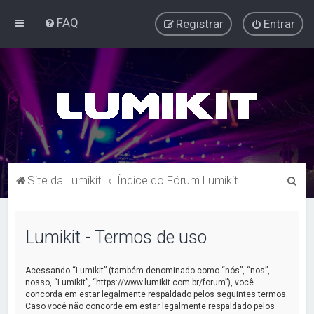
FAQ
Registrar
Entrar
P
Site da Lumikit
Índice do Fórum Lumikit
e
s
Lumikit - Termos de uso
q
u
Acessando “Lumikit” (também denominado como “nós”, “nos”,
i
nosso, “Lumikit”, “https://www.lumikit.com.br/forum”), você
concorda em estar legalmente respaldado pelos seguintes termos.
s
Caso você não concorde em estar legalmente respaldado pelos