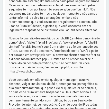
a
concorda em estar legalmente respaldado pelos seguintes termos.
Caso você não concorde em estar legalmente respaldado pelos
r
seguintes termos, por favor não acesse e/ou use “Lumikit”. Nós
podemos mudar estes termos a qualquer momento e nós vamos
tentar informá-lo sobre tais alterações, embora nós
recomendamos que você revise isso regularmente e continuado
usando “Lumikit” depois, significa que você concorda em ser
legalmente respaldado pelos termos e/ou atualizações alteradas.
Nossos fóruns são desenvolvidos por phpBB (também denominado
como “eles”, “deles”, “phpBB software”, “www.phpbb.com”, “phpBB
Limited”, “phpBB Teams”) que é um sistema de fórum lançado sob
a “
GNU General Public License v2
” (conhecida como “GPL”) e pode
ser baixado em
www.phpbb.com
. O software phpBB somente facilita
a discussão na internet; phpBB Limited não é responsável pelo
conteúdo ou conduta permitido e/ou não permitido. Se você
gostaria de mais informações sobre o phpBB, consulte:
https://www.phpbb.com/
.
Você concorda em não enviar qualquer mensagem abusiva,
obscena, vulgar, insultuosa, de ódio, ameaçadora, pornográfica ou
qualquer outro material que possa violar qualquer lei do seu país,
do país onde “Lumikit” está hospedado ou leis internacionais. Se
você violar isso, você corre o risco de ser imediatamente e
permanentemente banido, com notificação do seu Serviço de
Provedor de Internet, se necessário. Os endereços de IP de todas
as mensagens são registrados para ajudar a implementar essas