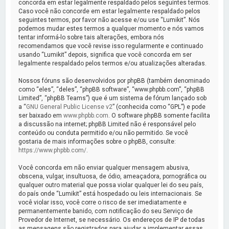
a
concorda em estar legalmente respaldado pelos seguintes termos.
Caso você não concorde em estar legalmente respaldado pelos
r
seguintes termos, por favor não acesse e/ou use “Lumikit”. Nós
podemos mudar estes termos a qualquer momento e nós vamos
tentar informá-lo sobre tais alterações, embora nós
recomendamos que você revise isso regularmente e continuado
usando “Lumikit” depois, significa que você concorda em ser
legalmente respaldado pelos termos e/ou atualizações alteradas.
Nossos fóruns são desenvolvidos por phpBB (também denominado
como “eles”, “deles”, “phpBB software”, “www.phpbb.com”, “phpBB
Limited”, “phpBB Teams”) que é um sistema de fórum lançado sob
a “
GNU General Public License v2
” (conhecida como “GPL”) e pode
ser baixado em
www.phpbb.com
. O software phpBB somente facilita
a discussão na internet; phpBB Limited não é responsável pelo
conteúdo ou conduta permitido e/ou não permitido. Se você
gostaria de mais informações sobre o phpBB, consulte:
https://www.phpbb.com/
.
Você concorda em não enviar qualquer mensagem abusiva,
obscena, vulgar, insultuosa, de ódio, ameaçadora, pornográfica ou
qualquer outro material que possa violar qualquer lei do seu país,
do país onde “Lumikit” está hospedado ou leis internacionais. Se
você violar isso, você corre o risco de ser imediatamente e
permanentemente banido, com notificação do seu Serviço de
Provedor de Internet, se necessário. Os endereços de IP de todas
as mensagens são registrados para ajudar a implementar essas