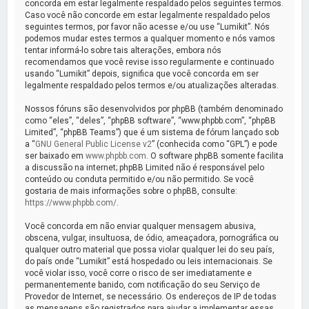
a
concorda em estar legalmente respaldado pelos seguintes termos.
Caso você não concorde em estar legalmente respaldado pelos
r
seguintes termos, por favor não acesse e/ou use “Lumikit”. Nós
podemos mudar estes termos a qualquer momento e nós vamos
tentar informá-lo sobre tais alterações, embora nós
recomendamos que você revise isso regularmente e continuado
usando “Lumikit” depois, significa que você concorda em ser
legalmente respaldado pelos termos e/ou atualizações alteradas.
Nossos fóruns são desenvolvidos por phpBB (também denominado
como “eles”, “deles”, “phpBB software”, “www.phpbb.com”, “phpBB
Limited”, “phpBB Teams”) que é um sistema de fórum lançado sob
a “
GNU General Public License v2
” (conhecida como “GPL”) e pode
ser baixado em
www.phpbb.com
. O software phpBB somente facilita
a discussão na internet; phpBB Limited não é responsável pelo
conteúdo ou conduta permitido e/ou não permitido. Se você
gostaria de mais informações sobre o phpBB, consulte:
https://www.phpbb.com/
.
Você concorda em não enviar qualquer mensagem abusiva,
obscena, vulgar, insultuosa, de ódio, ameaçadora, pornográfica ou
qualquer outro material que possa violar qualquer lei do seu país,
do país onde “Lumikit” está hospedado ou leis internacionais. Se
você violar isso, você corre o risco de ser imediatamente e
permanentemente banido, com notificação do seu Serviço de
Provedor de Internet, se necessário. Os endereços de IP de todas
as mensagens são registrados para ajudar a implementar essas