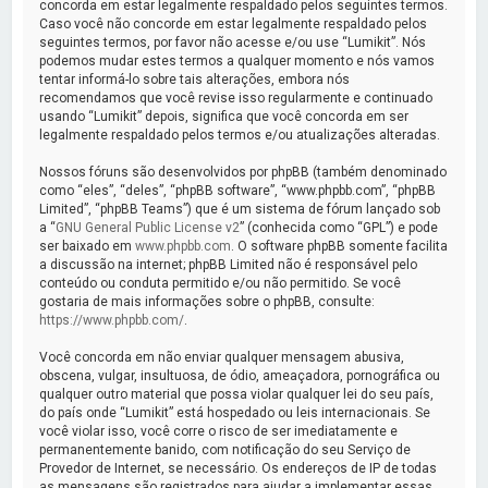
a
concorda em estar legalmente respaldado pelos seguintes termos.
Caso você não concorde em estar legalmente respaldado pelos
r
seguintes termos, por favor não acesse e/ou use “Lumikit”. Nós
podemos mudar estes termos a qualquer momento e nós vamos
tentar informá-lo sobre tais alterações, embora nós
recomendamos que você revise isso regularmente e continuado
usando “Lumikit” depois, significa que você concorda em ser
legalmente respaldado pelos termos e/ou atualizações alteradas.
Nossos fóruns são desenvolvidos por phpBB (também denominado
como “eles”, “deles”, “phpBB software”, “www.phpbb.com”, “phpBB
Limited”, “phpBB Teams”) que é um sistema de fórum lançado sob
a “
GNU General Public License v2
” (conhecida como “GPL”) e pode
ser baixado em
www.phpbb.com
. O software phpBB somente facilita
a discussão na internet; phpBB Limited não é responsável pelo
conteúdo ou conduta permitido e/ou não permitido. Se você
gostaria de mais informações sobre o phpBB, consulte:
https://www.phpbb.com/
.
Você concorda em não enviar qualquer mensagem abusiva,
obscena, vulgar, insultuosa, de ódio, ameaçadora, pornográfica ou
qualquer outro material que possa violar qualquer lei do seu país,
do país onde “Lumikit” está hospedado ou leis internacionais. Se
você violar isso, você corre o risco de ser imediatamente e
permanentemente banido, com notificação do seu Serviço de
Provedor de Internet, se necessário. Os endereços de IP de todas
as mensagens são registrados para ajudar a implementar essas