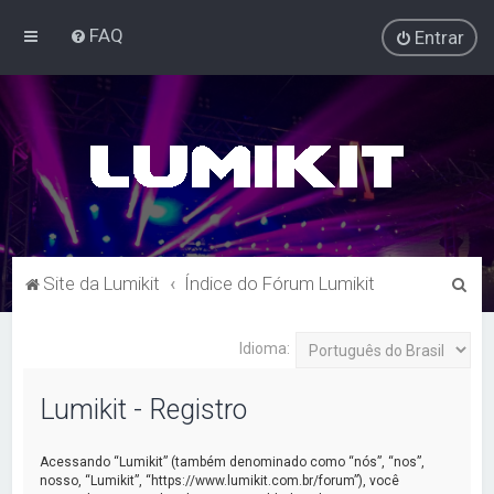
FAQ
Entrar
P
Site da Lumikit
Índice do Fórum Lumikit
e
s
Idioma:
q
Lumikit - Registro
u
i
Acessando “Lumikit” (também denominado como “nós”, “nos”,
s
nosso, “Lumikit”, “https://www.lumikit.com.br/forum”), você