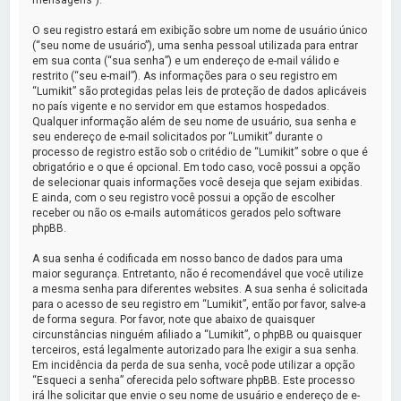
O seu registro estará em exibição sobre um nome de usuário único
(“seu nome de usuário”), uma senha pessoal utilizada para entrar
em sua conta (“sua senha”) e um endereço de e-mail válido e
restrito (“seu e-mail”). As informações para o seu registro em
“Lumikit” são protegidas pelas leis de proteção de dados aplicáveis
no país vigente e no servidor em que estamos hospedados.
Qualquer informação além de seu nome de usuário, sua senha e
seu endereço de e-mail solicitados por “Lumikit” durante o
processo de registro estão sob o critédio de “Lumikit” sobre o que é
obrigatório e o que é opcional. Em todo caso, você possui a opção
de selecionar quais informações você deseja que sejam exibidas.
E ainda, com o seu registro você possui a opção de escolher
receber ou não os e-mails automáticos gerados pelo software
phpBB.
A sua senha é codificada em nosso banco de dados para uma
maior segurança. Entretanto, não é recomendável que você utilize
a mesma senha para diferentes websites. A sua senha é solicitada
para o acesso de seu registro em “Lumikit”, então por favor, salve-a
de forma segura. Por favor, note que abaixo de quaisquer
circunstâncias ninguém afiliado a “Lumikit”, o phpBB ou quaisquer
terceiros, está legalmente autorizado para lhe exigir a sua senha.
Em incidência da perda de sua senha, você pode utilizar a opção
“Esqueci a senha” oferecida pelo software phpBB. Este processo
irá lhe solicitar que envie o seu nome de usuário e endereço de e-