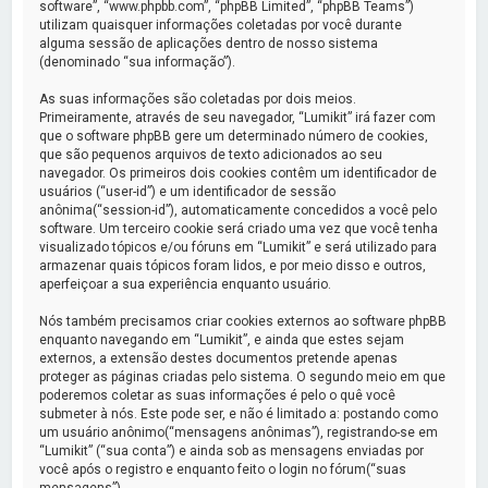
a
software”, “www.phpbb.com”, “phpBB Limited”, “phpBB Teams”)
utilizam quaisquer informações coletadas por você durante
r
alguma sessão de aplicações dentro de nosso sistema
(denominado “sua informação”).
As suas informações são coletadas por dois meios.
Primeiramente, através de seu navegador, “Lumikit” irá fazer com
que o software phpBB gere um determinado número de cookies,
que são pequenos arquivos de texto adicionados ao seu
navegador. Os primeiros dois cookies contêm um identificador de
usuários (“user-id”) e um identificador de sessão
anônima(“session-id”), automaticamente concedidos a você pelo
software. Um terceiro cookie será criado uma vez que você tenha
visualizado tópicos e/ou fóruns em “Lumikit” e será utilizado para
armazenar quais tópicos foram lidos, e por meio disso e outros,
aperfeiçoar a sua experiência enquanto usuário.
Nós também precisamos criar cookies externos ao software phpBB
enquanto navegando em “Lumikit”, e ainda que estes sejam
externos, a extensão destes documentos pretende apenas
proteger as páginas criadas pelo sistema. O segundo meio em que
poderemos coletar as suas informações é pelo o quê você
submeter à nós. Este pode ser, e não é limitado a: postando como
um usuário anônimo(“mensagens anônimas”), registrando-se em
“Lumikit” (“sua conta”) e ainda sob as mensagens enviadas por
você após o registro e enquanto feito o login no fórum(“suas
mensagens”).