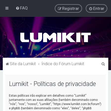
FAQ
Registrar
Entrar
P
Site da Lumikit
Índice do Fórum Lumikit
e
s
Lumikit - Políticas de privacidade
q
u
Estas políticas irão explicar em detalhes como “Lumikit”
i
juntamente com as suas afiliações (também denominado como
“nós”, “nos”, “nosso”, “Lumikit”, “https://www.lumikit.com.br/forum”)
s
e phpBB (também denominado como “eles”, “deles”, “phpBB