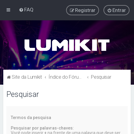
FAQ
Registrar
Entrar
Site da Lumikit
Índice do Fórum Lumikit
Pesquisar
Pesquisar
Termos da pesquisa
Pesquisar por palavras-chaves:
Você pode inserir
+
na frente de uma palavra que deve ser