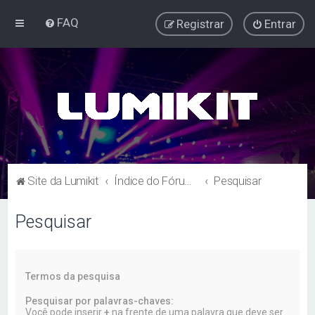
FAQ
Registrar
Entrar
Site da Lumikit
Índice do Fórum Lumikit
Pesquisar
Pesquisar
Termos da pesquisa
Pesquisar por palavras-chaves:
Você pode inserir
+
na frente de uma palavra que deve ser