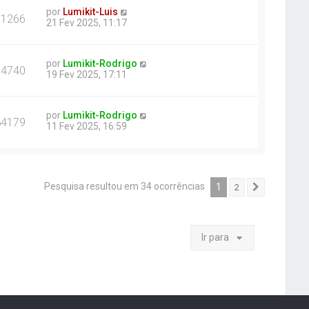
por
Lumikit-Luis
91266
21 Fev 2025, 11:17
por
Lumikit-Rodrigo
94740
19 Fev 2025, 17:11
por
Lumikit-Rodrigo
84179
11 Fev 2025, 16:59
Pesquisa resultou em 34 ocorrências
1
2
Próximo
Ir para