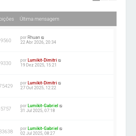
ibições
Última mensagem
por
Rhuan
19560
22 Abr 2026, 20:34
por
Lumikit-Dimitri
49330
19 Dez 2025, 15:21
por
Lumikit-Dimitri
75429
27 Out 2025, 12:22
por
Lumikit-Gabriel
75757
31 Jul 2025, 07:18
por
Lumikit-Gabriel
33638
02 Jul 2025, 08:27