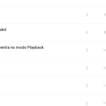
0
ikit
0
o entra no modo Playback
0
1
0
1
0
1
0
1