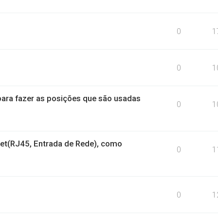
0
1
0
1
ara fazer as posições que são usadas
0
1
et(RJ45, Entrada de Rede), como
0
1
0
1