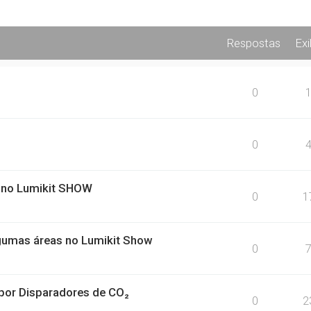
Respostas
Ex
0
0
s no Lumikit SHOW
0
1
gumas áreas no Lumikit Show
0
 por Disparadores de CO₂
0
2