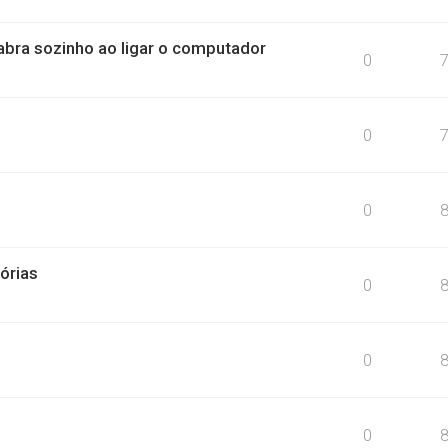
bra sozinho ao ligar o computador
0
0
0
órias
0
0
0