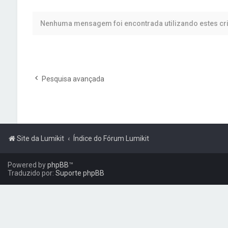
Nenhuma mensagem foi encontrada utilizando estes cri
Pesquisa avançada
Site da Lumikit
Índice do Fórum Lumikit
Powered by
phpBB
™
Traduzido por:
Suporte phpBB