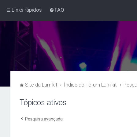
Links rápidos
FAQ
Site da Lumikit
Índice do Fórum Lumikit
Pesqu
Tópicos ativos
Pesquisa avançada