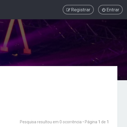
Registrar
Entrar
Pesquisa resultou em 0 ocorrência • Página
1
de
1