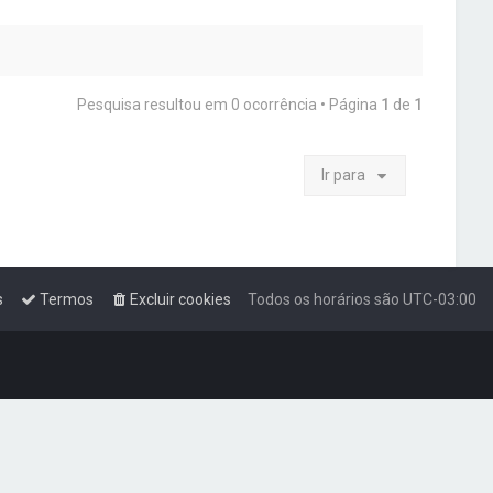
Pesquisa resultou em 0 ocorrência • Página
1
de
1
Ir para
s
Termos
Excluir cookies
Todos os horários são
UTC-03:00