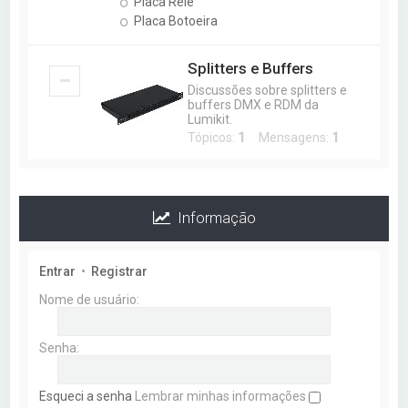
Placa Relê
Placa Botoeira
Splitters e Buffers
Discussões sobre splitters e
buffers DMX e RDM da
Lumikit.
Tópicos:
1
Mensagens:
1
Informação
Entrar
•
Registrar
Nome de usuário:
Senha:
Esqueci a senha
Lembrar minhas informações