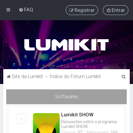
FAQ
Registrar
Entrar
P
Site da Lumikit
Índice do Fórum Lumikit
e
s
Softwares
q
u
Lumikit SHOW
i
Discussões sobre o programa
s
Lumikit SHOW.
Tópicos:
57
Mensagens:
163