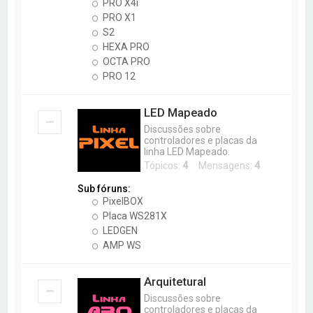
PRO X4i
PRO X1
S2
HEXA PRO
OCTA PRO
PRO 12
LED Mapeado
Discussões sobre
controladores e placas da
linha LED Mapeado.
Tópicos:
4
Mensagens:
4
Sub fóruns:
PixelBOX
Placa WS281X
LEDGEN
AMP WS
Arquitetural
Discussões sobre
controladores e placas da