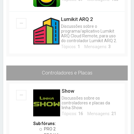
a
r
Lumikit ARQ 2
Discussões sobre o
programa/aplicativo Lumikit
ARQ Cloud Remote, para uso
do controlador Lumikit ARQ 2.
Tópicos:
1
Mensagens:
3
Controladores e Placas
Show
Discussões sobre os
controladores e placas da
linha Show.
Tópicos:
16
Mensagens:
21
Sub fóruns:
PRO 2