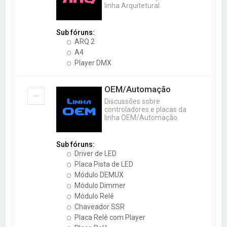
linha Arquitetural.
Sub fóruns:
ARQ 2
A4
Player DMX
OEM/Automação
Discussões sobre
controladores e placas da
linha OEM/Automação.
Sub fóruns:
Driver de LED
Placa Pista de LED
Módulo DEMUX
Módulo Dimmer
Módulo Relê
Chaveador SSR
Placa Relê com Player