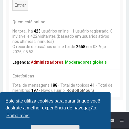
Quem está online
No total, há
423
usuários online :: 1 usuário registrado, 0
invisivel e 422 visitantes (baseado em usuários ativos
nos últimos 5 minutos)
O recorde de usuários online foi de
2658
em 03 Ago
2026, 05:53
Legenda:
Administradores
,
Moderadores globais
Estatísticas
Total de mensagens
188
• Total de tópicos
41
• Total de
membros
197
• Novo usuário:
RodolfoMoura
Este site utiliza cookies para garantir que você
desfrute a melhor experiência de navegação.
Saiba mais
Site da Lumikit
Índice do Fórum Lumikit