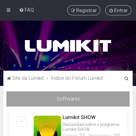
FAQ
Registrar
Entrar
P
Site da Lumikit
Índice do Fórum Lumikit
e
s
Softwares
q
u
Lumikit SHOW
i
Discussões sobre o programa
s
Lumikit SHOW.
Tópicos:
57
Mensagens:
163