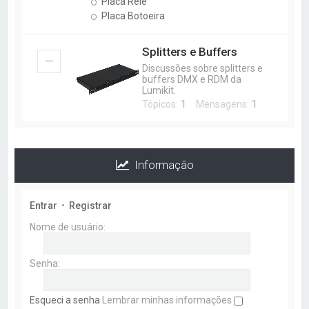
Placa Relê
Placa Botoeira
Splitters e Buffers
Discussões sobre splitters e
buffers DMX e RDM da
Lumikit.
Tópicos:
1
Mensagens:
1
Informação
Entrar
•
Registrar
Nome de usuário:
Senha:
Esqueci a senha
Lembrar minhas informações