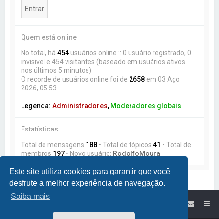
Quem está online
No total, há
454
usuários online :: 0 usuário registrado, 0
invisivel e 454 visitantes (baseado em usuários ativos
nos últimos 5 minutos)
O recorde de usuários online foi de
2658
em 03 Ago
2026, 05:53
Legenda:
Administradores
,
Moderadores globais
Estatísticas
Total de mensagens
188
• Total de tópicos
41
• Total de
membros
197
• Novo usuário:
RodolfoMoura
Este site utiliza cookies para garantir que você
desfrute a melhor experiência de navegação.
Saiba mais
Site da Lumikit
Índice do Fórum Lumikit