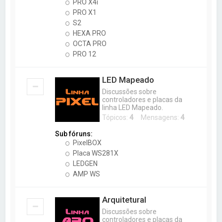
PRO X4i
PRO X1
S2
HEXA PRO
OCTA PRO
PRO 12
LED Mapeado
Discussões sobre
controladores e placas da
linha LED Mapeado.
Tópicos:
4
Mensagens:
4
Sub fóruns:
PixelBOX
Placa WS281X
LEDGEN
AMP WS
Arquitetural
Discussões sobre
controladores e placas da