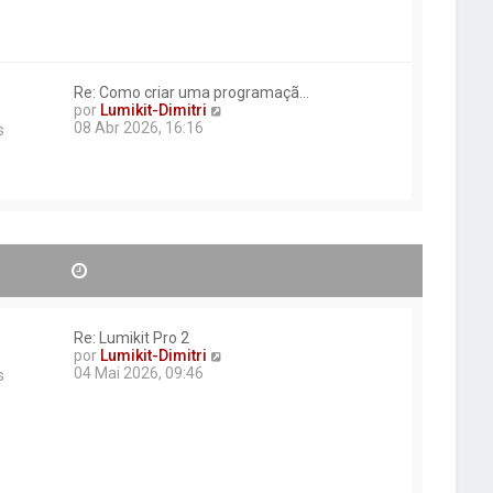
r
ú
l
t
i
Re: Como criar uma programaçã…
m
V
por
Lumikit-Dimitri
a
e
08 Abr 2026, 16:16
m
s
r
e
ú
n
l
s
t
a
i
g
m
e
a
m
m
e
n
s
Re: Lumikit Pro 2
a
V
por
Lumikit-Dimitri
g
e
04 Mai 2026, 09:46
e
s
r
m
ú
l
t
i
m