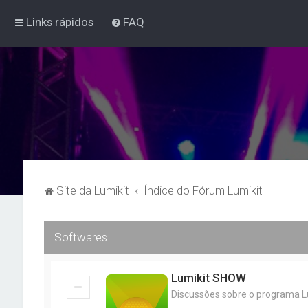
Links rápidos
FAQ
Site da Lumikit
Índice do Fórum Lumikit
Softwares
Lumikit SHOW
Discussões sobre o programa L