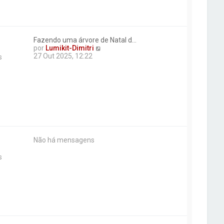
a
m
e
n
s
Fazendo uma árvore de Natal d…
a
V
por
Lumikit-Dimitri
g
e
27 Out 2025, 12:22
s
e
r
m
ú
l
t
i
m
a
m
e
n
Não há mensagens
s
a
s
g
e
m