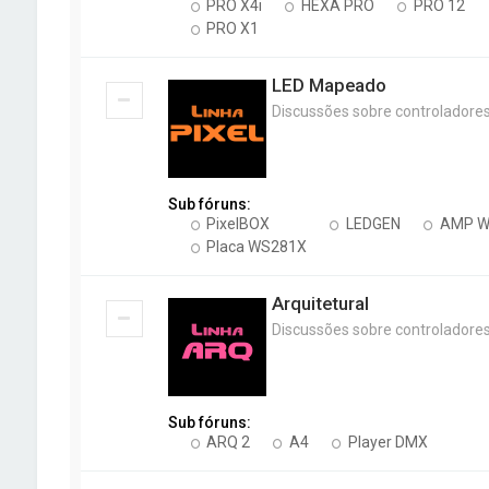
PRO X4i
HEXA PRO
PRO 12
PRO X1
LED Mapeado
Discussões sobre controladores
Sub fóruns:
PixelBOX
LEDGEN
AMP 
Placa WS281X
Arquitetural
Discussões sobre controladores 
Sub fóruns:
ARQ 2
A4
Player DMX