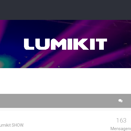
163
umikit SHOW.
Mensagen