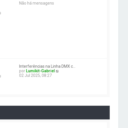
Não há mensagens
s
Interferências na Linha DMX c…
V
por
Lumikit-Gabriel
e
02 Jul 2025, 08:27
s
r
ú
l
t
i
m
a
m
e
n
s