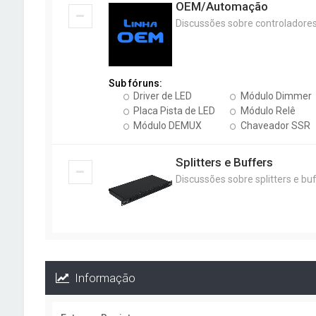
OEM/Automação
Discussões sobre controladore
Sub fóruns:
Driver de LED
Módulo Dimmer
Placa Pista de LED
Módulo Relê
Módulo DEMUX
Chaveador SSR
Splitters e Buffers
Discussões sobre splitters e b
Informação