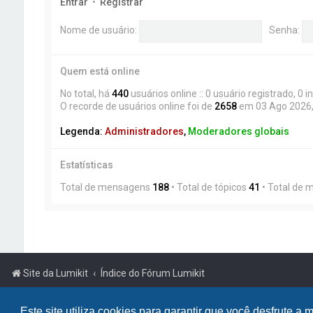
Entrar
•
Registrar
Nome de usuário:
Senha:
Quem está online
No total, há
440
usuários online :: 0 usuário registrado, 0 
O recorde de usuários online foi de
2658
em 03 Ago 2026,
Legenda:
Administradores
,
Moderadores globais
Estatísticas
Total de mensagens
188
• Total de tópicos
41
• Total de
Site da Lumikit
Índice do Fórum Lumikit
Powered by
phpBB
™
Este site utiliza cookies para garantir que você desfrute 