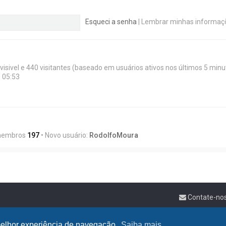
Esqueci a senha
|
Lembrar minhas informa
invisivel e 440 visitantes (baseado em usuários ativos nos últimos 5 minu
 05:53
 membros
197
• Novo usuário:
RodolfoMoura
Contate-no
a melhor experiência de navegação.
Saiba mais