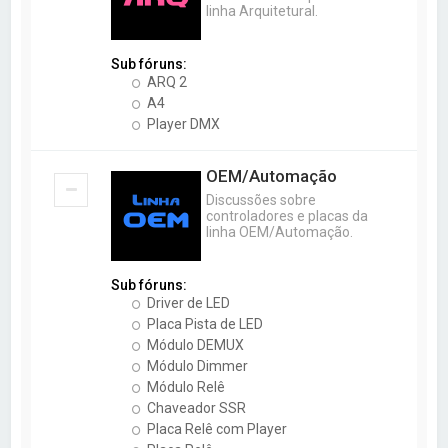
linha Arquitetural.
Sub fóruns:
ARQ 2
A4
Player DMX
OEM/Automação
Discussões sobre
controladores e placas da
linha OEM/Automação.
Sub fóruns:
Driver de LED
Placa Pista de LED
Módulo DEMUX
Módulo Dimmer
Módulo Relê
Chaveador SSR
Placa Relê com Player