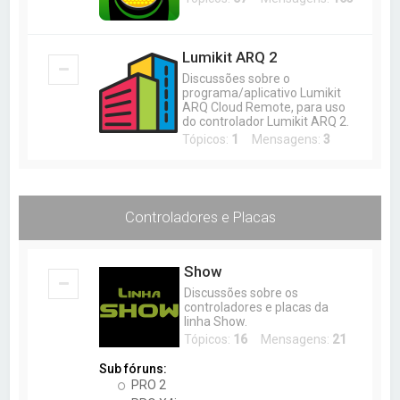
a
r
Lumikit ARQ 2
Discussões sobre o
programa/aplicativo Lumikit
ARQ Cloud Remote, para uso
do controlador Lumikit ARQ 2.
Tópicos:
1
Mensagens:
3
Controladores e Placas
Show
Discussões sobre os
controladores e placas da
linha Show.
Tópicos:
16
Mensagens:
21
Sub fóruns:
PRO 2