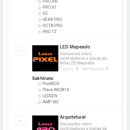
PRO X4i
PRO X1
S2
HEXA PRO
OCTA PRO
PRO 12
LED Mapeado
Discussões sobre
controladores e placas da
linha LED Mapeado.
Tópicos:
4
Mensagens:
4
Sub fóruns:
PixelBOX
Placa WS281X
LEDGEN
AMP WS
Arquitetural
Discussões sobre
controladores e placas da