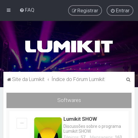
FAQ
Registrar
Entrar
P
Site da Lumikit
Índice do Fórum Lumikit
e
s
Softwares
q
u
Lumikit SHOW
i
Discussões sobre o programa
s
Lumikit SHOW.
Tópicos:
57
Mensagens:
163