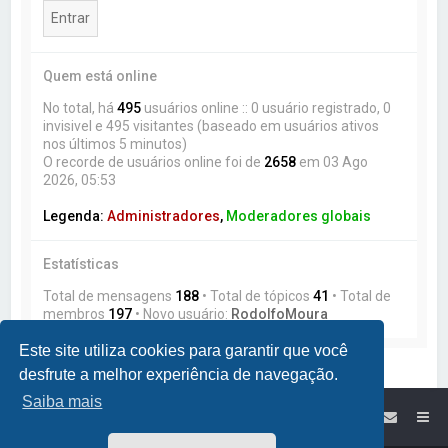
Quem está online
No total, há
495
usuários online :: 0 usuário registrado, 0
invisivel e 495 visitantes (baseado em usuários ativos
nos últimos 5 minutos)
O recorde de usuários online foi de
2658
em 03 Ago
2026, 05:53
Legenda:
Administradores
,
Moderadores globais
Estatísticas
Total de mensagens
188
• Total de tópicos
41
• Total de
membros
197
• Novo usuário:
RodolfoMoura
Este site utiliza cookies para garantir que você
desfrute a melhor experiência de navegação.
Saiba mais
Site da Lumikit
Índice do Fórum Lumikit