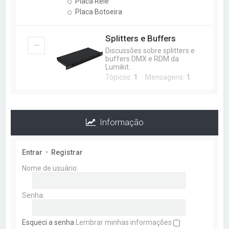
Placa Relê
Placa Botoeira
Splitters e Buffers
Discussões sobre splitters e
buffers DMX e RDM da
Lumikit.
Tópicos:
1
Mensagens:
1
Informação
Entrar
•
Registrar
Nome de usuário:
Senha:
Esqueci a senha
Lembrar minhas informações