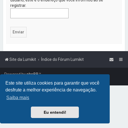
a
registrar.
r
Site da Lumikit
Índice do Fórum Lumikit
Powered by
phpBB
™
Traduzido por:
Suporte phpBB
Este site utiliza cookies para garantir que você
desfrute a melhor experiência de navegação.
Saiba mais
Eu entendi!