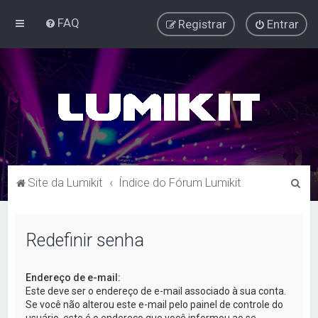
FAQ
Registrar
Entrar
P
Site da Lumikit
Índice do Fórum Lumikit
e
s
Redefinir senha
q
u
Endereço de e-mail:
i
Este deve ser o endereço de e-mail associado à sua conta.
s
Se você não alterou este e-mail pelo painel de controle do
usuário, este é o endereço que você informou ao se