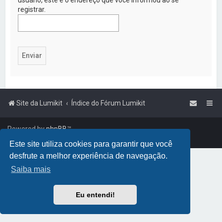
a
registrar.
r
Site da Lumikit
Índice do Fórum Lumikit
Powered by
phpBB
™
Traduzido por:
Suporte phpBB
Este site utiliza cookies para garantir que você
desfrute a melhor experiência de navegação.
Saiba mais
Eu entendi!