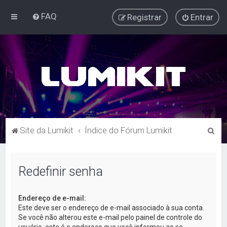
FAQ
Registrar
Entrar
P
Site da Lumikit
Índice do Fórum Lumikit
e
s
Redefinir senha
q
u
Endereço de e-mail:
i
Este deve ser o endereço de e-mail associado à sua conta.
s
Se você não alterou este e-mail pelo painel de controle do
usuário, este é o endereço que você informou ao se