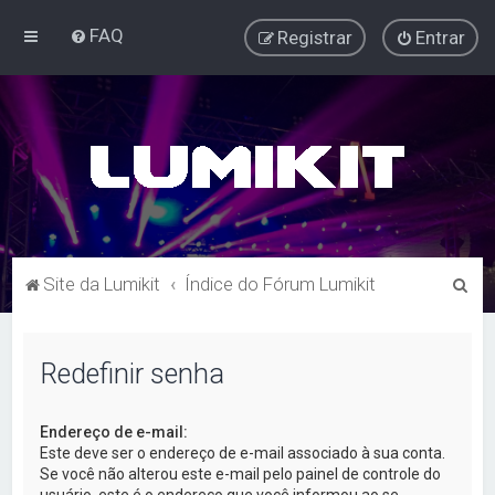
FAQ
Registrar
Entrar
P
Site da Lumikit
Índice do Fórum Lumikit
e
s
Redefinir senha
q
u
Endereço de e-mail:
i
Este deve ser o endereço de e-mail associado à sua conta.
s
Se você não alterou este e-mail pelo painel de controle do
usuário, este é o endereço que você informou ao se