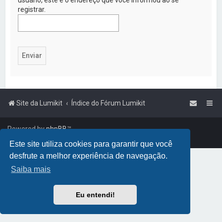
a
registrar.
r
Site da Lumikit
Índice do Fórum Lumikit
Powered by
phpBB
™
Traduzido por:
Suporte phpBB
Este site utiliza cookies para garantir que você
desfrute a melhor experiência de navegação.
Saiba mais
Eu entendi!