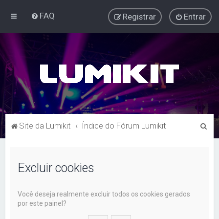
FAQ
Registrar
Entrar
P
Site da Lumikit
Índice do Fórum Lumikit
e
s
Excluir cookies
q
u
i
Você deseja realmente excluir todos os cookies gerados
por este painel?
s